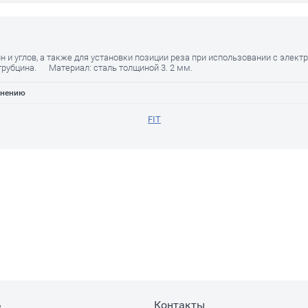
н и углов, а также для установки позиции реза при использовании с эле
трубцина. Материал: сталь толщиной 3. 2 мм.
внению
FIT
ь
Контакты