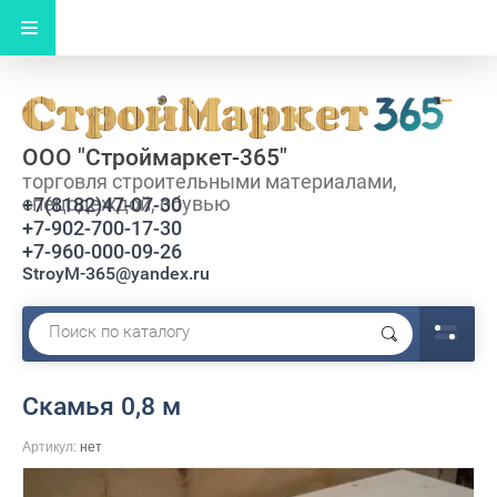
ООО "Строймаркет-365"
торговля строительными материалами,
спецодеждой, обувью
+7(8182)47-07-30
+7-902-700-17-30
+7-960-000-09-26
StroyM-365@yandex.ru
Скамья 0,8 м
Артикул:
нет