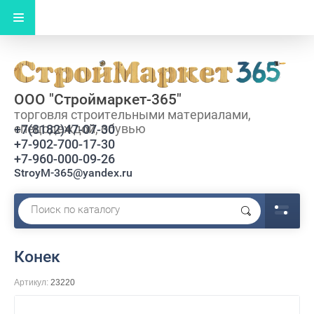
ООО "Строймаркет-365"
торговля строительными материалами,
спецодеждой, обувью
+7(8182)47-07-30
+7-902-700-17-30
+7-960-000-09-26
StroyM-365@yandex.ru
Конек
Артикул:
23220