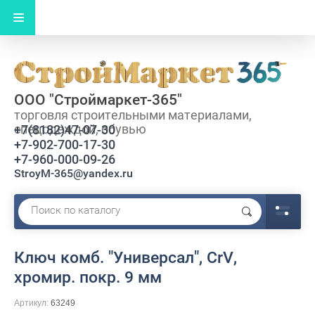
ООО "Строймаркет-365"
торговля строительными материалами,
спецодеждой, обувью
+7(8182)47-07-30
+7-902-700-17-30
+7-960-000-09-26
StroyM-365@yandex.ru
Ключ комб. "Универсал", CrV,
хромир. покр. 9 мм
Артикул:
63249