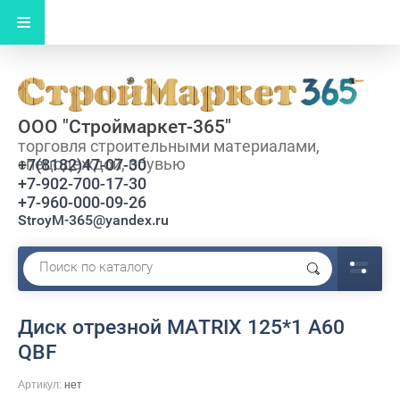
ООО "Строймаркет-365"
торговля строительными материалами,
спецодеждой, обувью
+7(8182)47-07-30
+7-902-700-17-30
+7-960-000-09-26
StroyM-365@yandex.ru
Диск отрезной MATRIX 125*1 A60
QBF
Артикул:
нет